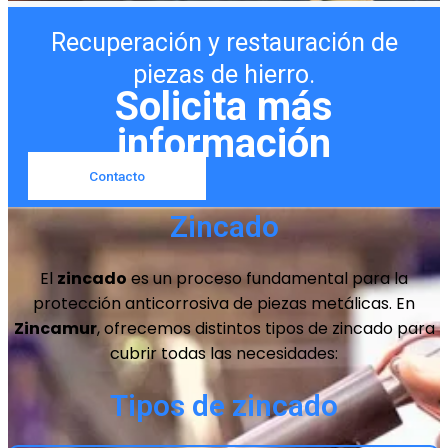
Recuperación y restauración de
piezas de hierro.
Solicita más
información
Contacto
Zincado
El
zincado
es un proceso fundamental para la
protección anticorrosiva de piezas metálicas. En
Zincamur
, ofrecemos distintos tipos de zincado para
cubrir todas las necesidades:
Tipos de zincado