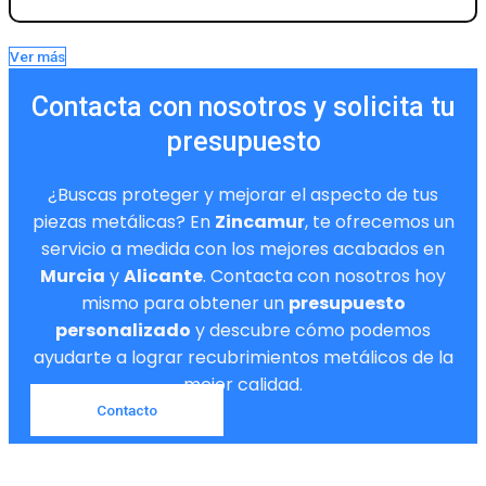
Ver más
Contacta con nosotros y solicita tu
presupuesto
¿Buscas proteger y mejorar el aspecto de tus
piezas metálicas? En
Zincamur
, te ofrecemos un
servicio a medida con los mejores acabados en
Murcia
y
Alicante
. Contacta con nosotros hoy
mismo para obtener un
presupuesto
personalizado
y descubre cómo podemos
ayudarte a lograr recubrimientos metálicos de la
mejor calidad.
Contacto