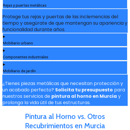
Rejas y puertas metálicas
Protege tus rejas y puertas de las inclemencias del
tiempo y asegúrate de que mantengan su apariencia y
funcionalidad durante años.
Mobiliario urbano
Componentes industriales
Mobiliario de jardín
¿Tienes piezas metálicas que necesitan protección y
un acabado perfecto?
Solicita tu presupuesto
para
nuestros servicios de
pintura al horno en Murcia
y
prolonga la vida útil de tus estructuras.
Pintura al Horno vs. Otros
Recubrimientos en Murcia