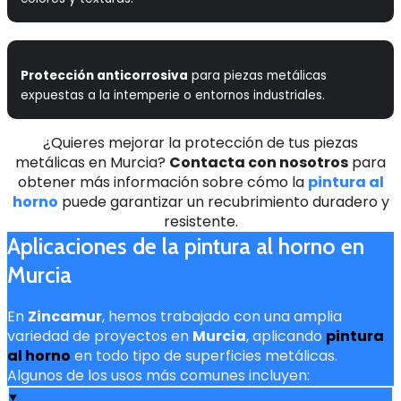
Protección anticorrosiva
para piezas metálicas
expuestas a la intemperie o entornos industriales.
¿Quieres mejorar la protección de tus piezas
metálicas en Murcia?
Contacta con nosotros
para
obtener más información sobre cómo la
pintura al
horno
puede garantizar un recubrimiento duradero y
resistente.
Aplicaciones de la pintura al horno en
Murcia
En
Zincamur
, hemos trabajado con una amplia
variedad de proyectos en
Murcia
, aplicando
pintura
al horno
en todo tipo de superficies metálicas.
Algunos de los usos más comunes incluyen: